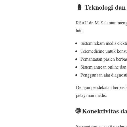
🔋 Teknologi dan
RSAU dr. M. Salamun mengado
lain:
Sistem rekam medis elek
Telemedicine untuk konsul
Pemantauan pasien berbasi
Sistem antrean online dan 
Penggunaan alat diagnosti
Dengan pendekatan berbasis
pelayanan medis.
🌐 Konektivitas d
Sebagai rumah sakit modern