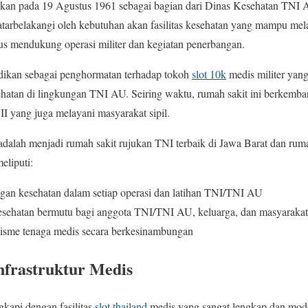
kan pada 19 Agustus 1961 sebagai bagian dari Dinas Kesehatan TNI
ilatarbelakangi oleh kebutuhan akan fasilitas kesehatan yang mampu me
gus mendukung operasi militer dan kegiatan penerbangan.
dikan sebagai penghormatan terhadap tokoh
slot 10k
medis militer yang
atan di lingkungan TNI AU. Seiring waktu, rumah sakit ini berkembang
II yang juga melayani masyarakat sipil.
dalah menjadi rumah sakit rujukan TNI terbaik di Jawa Barat dan rum
eliputi:
an kesehatan dalam setiap operasi dan latihan TNI/TNI AU
sehatan bermutu bagi anggota TNI/TNI AU, keluarga, dan masyarak
lisme tenaga medis secara berkesinambungan
Infrastruktur Medis
kapi dengan fasilitas
slot thailand
medis yang sangat lengkap dan moder