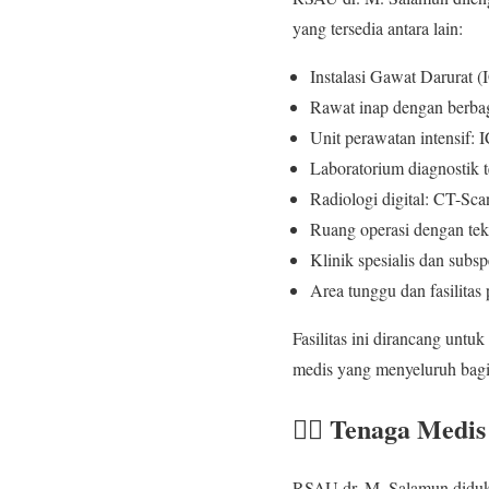
yang tersedia antara lain:
Instalasi Gawat Darurat 
Rawat inap dengan berbaga
Unit perawatan intensif
Laboratorium diagnostik 
Radiologi digital: CT-Sc
Ruang operasi dengan tek
Klinik spesialis dan subsp
Area tunggu dan fasilita
Fasilitas ini dirancang un
medis yang menyeluruh bagi 
👨‍⚕️ Tenaga Medi
RSAU dr. M. Salamun didukun