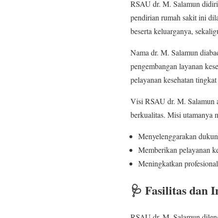
RSAU dr. M. Salamun didiri
pendirian rumah sakit ini d
beserta keluarganya, sekali
Nama dr. M. Salamun diaba
pengembangan layanan keseh
pelayanan kesehatan tingkat 
Visi RSAU dr. M. Salamun a
berkualitas. Misi utamanya m
Menyelenggarakan dukung
Memberikan pelayanan ke
Meningkatkan profesiona
🩺 Fasilitas dan 
RSAU dr. M. Salamun dileng