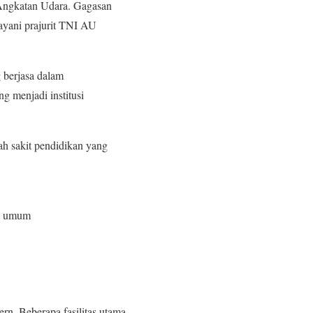
 Angkatan Udara. Gagasan
layani prajurit TNI AU
 berjasa dalam
 menjadi institusi
ah sakit pendidikan yang
at umum
n. Beberapa fasilitas utama