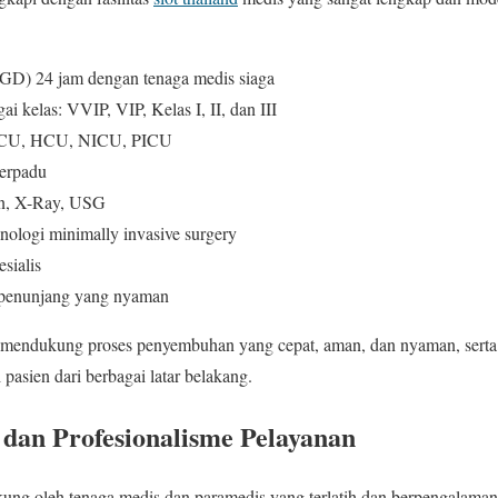
(IGD) 24 jam dengan tenaga medis siaga
i kelas: VVIP, VIP, Kelas I, II, dan III
: ICU, HCU, NICU, PICU
terpadu
an, X-Ray, USG
nologi minimally invasive surgery
esialis
s penunjang yang nyaman
tuk mendukung proses penyembuhan yang cepat, aman, dan nyaman, ser
pasien dari berbagai latar belakang.
s dan Profesionalisme Pelayanan
g oleh tenaga medis dan paramedis yang terlatih dan berpengalaman. 