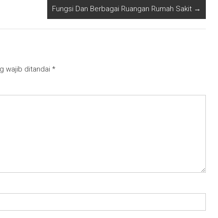
Fungsi Dan Berbagai Ruangan Rumah Sakit
→
g wajib ditandai
*