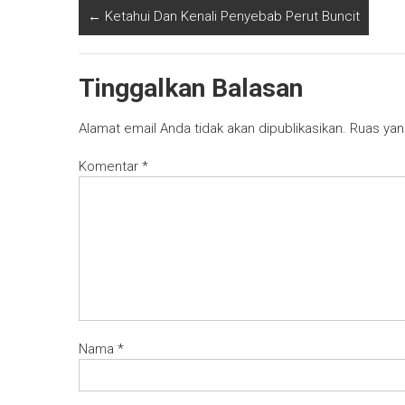
←
Ketahui Dan Kenali Penyebab Perut Buncit
Tinggalkan Balasan
Alamat email Anda tidak akan dipublikasikan.
Ruas yan
Komentar
*
Nama
*